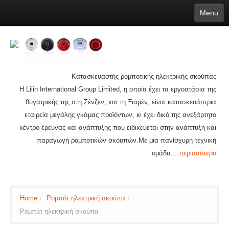
Menu
English
繁體中文
Español
русский
Қазақша
Français
Deutsch
Português
日本語
한국어
Nederlands
belgischen
čeština
عربي
Ελληνικά
עברית
Latvijas
Slovenija
Magyar
Lietuva
Dansk
Polski
Svenska
Italiano
ไทย
Κατασκευαστής ρομποτικής ηλεκτρικής σκούπας
Suomi
Hrvatski
Română
Mongolian
bāṅlā
Norsk
Türkçe
Η Lilin International Group Limited, η οποία έχει τα εργοστάσια της
Ўзбек тили
india
Tiếng Việt
íslenska
Estonia
Bulgarian
θυγατρικής της στη Σένζεν, και τη Ξιαμέν, είναι κατασκευάστρια
Ukrainian
Slovenčina
εταιρεία μεγάλης γκάμας προϊόντων, κι έχει δικό της ανεξάρτητο
κέντρο έρευνας και ανάπτυξης που ειδικεύεται στην ανάπτυξη και
παραγωγή ρομποτικών σκουπών.Με μια πανίσχυρη τεχνική
ομάδα...
περισσότερο
Home
/
Ρομπότ ηλεκτρική σκούπα
/
Ρομπότ ηλεκτρική σκούπα