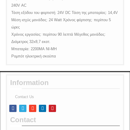
240
V
AC
Τάση εξόδου του φορτιστή: 24
V
DC
Τάση της μπαταρίας: 14,4
V
Μέση ισχύς μονάδας: 24
Watt
Χρόνος φόρτισης: περίπου 5
ώρες
Χρόνος εργασίας: περίπου 90 λεπτά Μέγεθος μονάδας:
Διάμετρος 32
x
8,7 εκατ.
Μπαταρία: 2200
MA
NI
-
MH
Ρομπότ ηλεκτρική σκούπα
Information
Contact Us
Contact